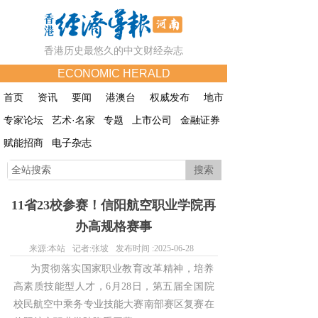
香港历史最悠久的中文财经杂志
ECONOMIC HERALD
首页
资讯
要闻
港澳台
权威发布
地市
专家论坛
艺术·名家
专题
上市公司
金融证券
赋能招商
电子杂志
搜索
11省23校参赛！信阳航空职业学院再
办高规格赛事
来源:
本站
记者:
张坡
发布时间 :
2025-06-28
为贯彻落实国家职业教育改革精神，培养
高素质技能型人才，6月28日，第五届全国院
校民航空中乘务专业技能大赛南部赛区复赛在