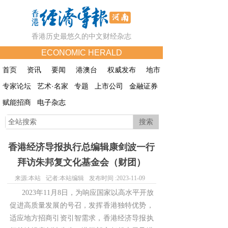
香港历史最悠久的中文财经杂志
ECONOMIC HERALD
首页
资讯
要闻
港澳台
权威发布
地市
专家论坛
艺术·名家
专题
上市公司
金融证券
赋能招商
电子杂志
搜索
香港经济导报执行总编辑康剑波一行
拜访朱邦复文化基金会（财团）
来源:
本站
记者:
本站编辑
发布时间 :
2023-11-09
2023年11月8日，为响应国家以高水平开放
促进高质量发展的号召，发挥香港独特优势，
适应地方招商引资引智需求，香港经济导报执