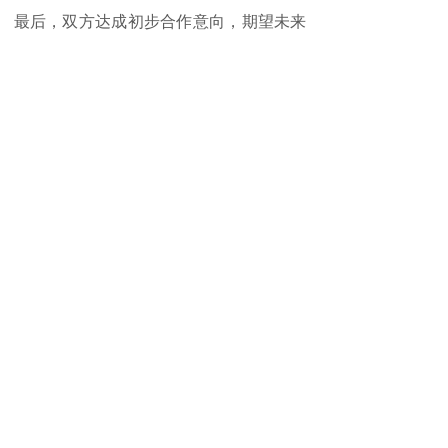
最后，双方达成初步合作意向，期望未来
加强交流沟通工作，为内地赴港招商引资
引智工作开启崭新道路。
朱邦复文化基金会(财团)在人工智能、操
作系统等领域拥有先进技术，旗下包括在
香港主板上市的文化传信集团有限公司
(00343.HK)、深圳仿脑科技集团有限公
司、广州文娃类脑智能科技有限公司等产
业生态集群。
分享到:
上一篇：
正大集团资深董事长谢国民：当好......
下一篇：
省政协委员贺永召携香港媒体参访......