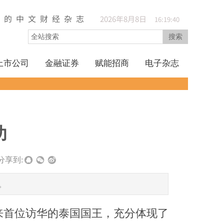
久的中文财经杂志
2026
年
8
月
8
日
16:19:41
搜索
上市公司
金融证券
赋能招商
电子杂志
功
分享到:
。
来首位访华的泰国国王，充分体现了